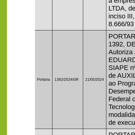
a empr
LTDA, de
inciso III
8.666/93
PORTAR
1392, D
Autoriza
EDUARD
SIAPE nº
de AUXI
Portaria
1392/2024/GR
21/05/2024
ao Progr
Desempen
Federal 
Tecnolog
modalida
de execu
PORTAR