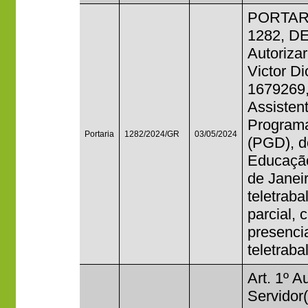
PORTAR
1282, D
Autorizar
Victor D
1679269,
Assisten
Program
Portaria
1282/2024/GR
03/05/2024
(PGD), do
Educação
de Janei
teletrab
parcial,
presenci
teletraba
Art. 1º A
Servido