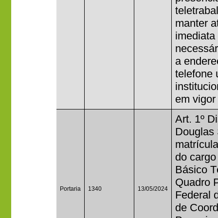
teletraba
manter a
imediata
necessár
a endere
telefone
institucio
em vigor
Art. 1º D
Douglas 
matrícul
do cargo
Básico T
Quadro P
Portaria
1340
13/05/2024
Federal 
de Coord