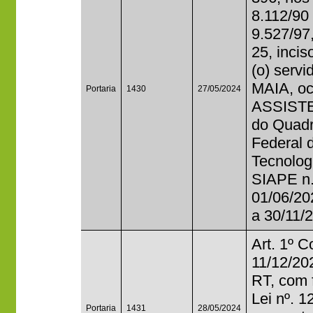
8.112/90
9.527/97
25, incis
(o) ser
MAIA, oc
Portaria
1430
27/05/2024
ASSIST
do Quadr
Federal 
Tecnologi
SIAPE n.
01/06/20
a 30/11/
Art. 1º C
11/12/202
RT, com 
Lei nº. 1
Portaria
1431
28/05/2024