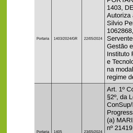
1403, D
Autoriza
Silvio P
1062868,
Servente
Portaria
1403/2024/GR
22/05/2024
Gestão 
Institut
e Tecnolo
na modal
regime d
Art. 1º 
§2º, da 
ConSup/I
Progress
(a) MAR
nº 21419
Portaria
1405
23/05/2024