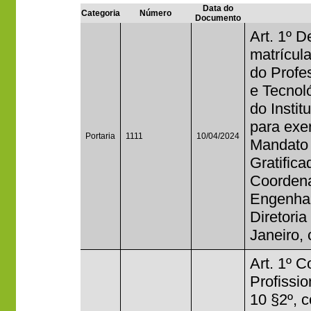
Data do
Categoria
Número
Documento
Art. 1º D
matrícul
do Profe
e Tecnol
do Instit
para exer
Portaria
1111
10/04/2024
Mandato 
Gratific
Coordena
Engenhar
Diretori
Janeiro, 
Art. 1º 
Profissi
10 §2º, 