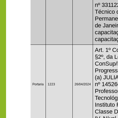
nº 33112
Técnico 
Permanen
de Janeir
capacitaç
capacitaç
Art. 1º 
§2º, da 
ConSup/I
Progress
(a) JUL
nº 14526
Portaria
1223
26/04/2024
Professo
Tecnológ
Instituto
Classe D