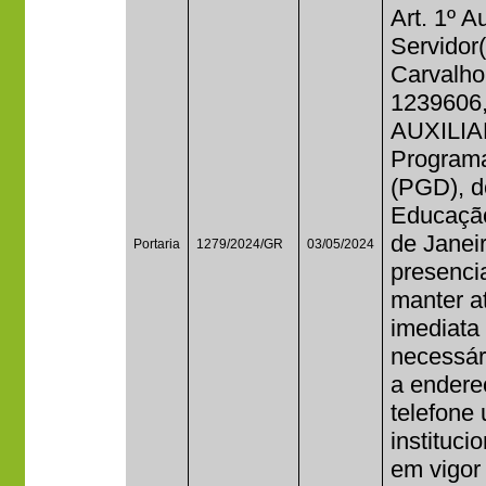
Art. 1º A
Servidor
Carvalho
1239606,
AUXILI
Program
(PGD), do
Educação
de Janei
Portaria
1279/2024/GR
03/05/2024
presencia
manter a
imediata
necessár
a endere
telefone
institucio
em vigor