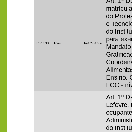
Art. 1º D
matrícul
do Profe
e Tecnol
do Instit
para exer
Portaria
1342
14/05/2024
Mandato 
Gratific
Coordena
Alimento
Ensino, 
FCC - nív
Art. 1º 
Lefevre,
ocupante
Administ
do Instit