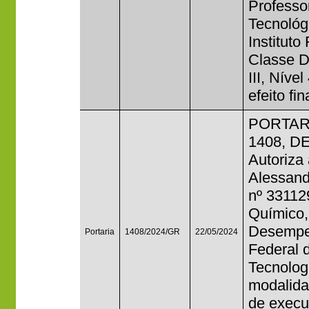
Professo
Tecnológ
Instituto
Classe D 
III, Níve
efeito fi
PORTAR
1408, D
Autoriza
Alessand
nº 33112
Químico,
Desempen
Portaria
1408/2024/GR
22/05/2024
Federal 
Tecnolog
modalida
de execu