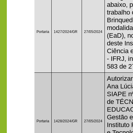
abaixo, 
trabalho
Brinqued
modalida
Portaria
1427/2024/GR
27/05/2024
(EaD), n
deste In
Ciência 
- IFRJ, i
583 de 2
Autorizar
Ana Lúci
SIAPE nº
de TÉC
EDUCACI
Gestão 
Portaria
1428/2024/GR
27/05/2024
Institut
e Tecnolo