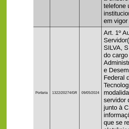
telefone
institucio
em vigor
Art. 1º A
Servido
SILVA, S
do cargo
Administ
e Desemp
Federal 
Tecnolog
modalidad
Portaria
1322/20274/GR
09/05/2024
servidor
junto à C
informaç
que se r