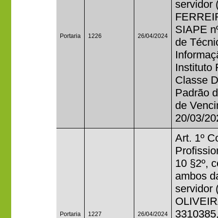
servido
FERREIR
SIAPE nº
Portaria
1226
26/04/2024
de Técni
Informaç
Instituto
Classe D
Padrão d
de Vencim
20/03/20
Art. 1º 
Profissi
10 §2º, 
ambos da
servidor
OLIVEIRA
3310385,
Portaria
1227
26/04/2024