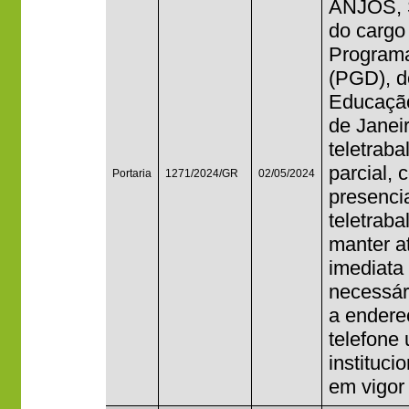
ANJOS, 
do cargo
Program
(PGD), do
Educação
de Janei
teletrab
parcial,
Portaria
1271/2024/GR
02/05/2024
presenci
teletraba
manter a
imediata
necessár
a endere
telefone
institucio
em vigor