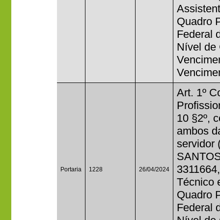
Assisten
Quadro P
Federal 
Nível de
Vencimen
Venciment
Art. 1º 
Profissi
10 §2º, 
ambos da
servido
SANTOS 
3311664,
Portaria
1228
26/04/2024
Técnico 
Quadro P
Federal 