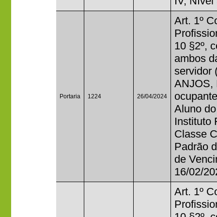
IV, Nível
Art. 1º 
Profissi
10 §2º, 
ambos da
servido
ANJOS, M
ocupante
Portaria
1224
26/04/2024
Aluno do
Instituto
Classe C,
Padrão d
de Vencim
16/02/20
Art. 1º 
Profissi
10 §2º, 