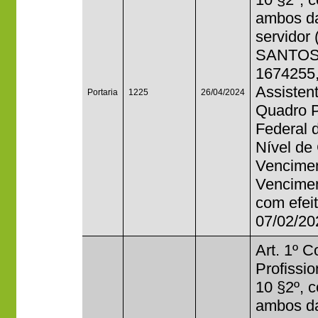
ambos da
servido
SANTOS,
1674255,
Assisten
Portaria
1225
26/04/2024
Quadro P
Federal 
Nível de
Vencimen
Vencimen
com efeit
07/02/20
Art. 1º 
Profissi
10 §2º, 
ambos da