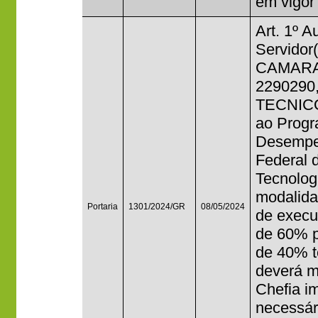
em vigor
Art. 1º A
Servido
CAMARA 
2290290,
TECNIC
ao Progr
Desempen
Federal 
Tecnolog
modalida
Portaria
1301/2024/GR
08/05/2024
de execu
de 60% p
de 40% te
deverá m
Chefia i
necessár