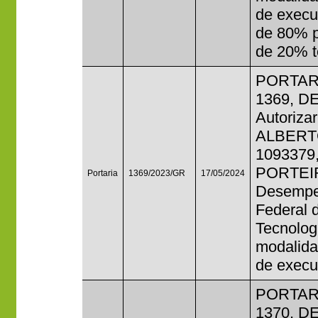
de execu
de 80% p
de 20% t
PORTAR
1369, D
Autorizar
ALBERTO
1093379,
PORTEIR
Portaria
1369/2023/GR
17/05/2024
Desempen
Federal 
Tecnolog
modalida
de execu
PORTAR
1370, D