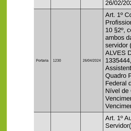
26/02/20
Art. 1º 
Profissi
10 §2º, 
ambos da
servidor
ALVES DA
1335444,
Portaria
1230
26/04/2024
Assisten
Quadro P
Federal 
Nível de
Vencimen
Venciment
Art. 1º A
Servido