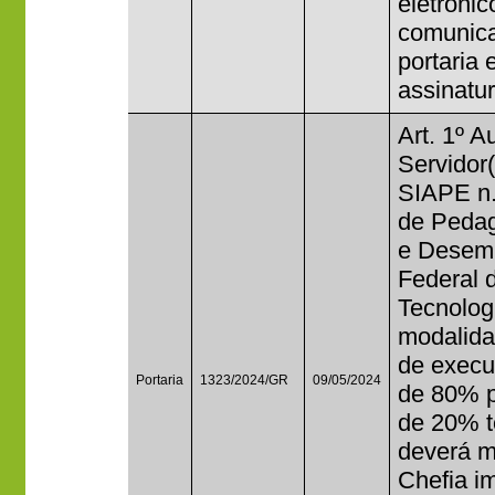
eletrônic
comunicaç
portaria 
assinatur
Art. 1º A
Servido
SIAPE n.
de Pedag
e Desemp
Federal 
Tecnolog
modalida
de execu
Portaria
1323/2024/GR
09/05/2024
de 80% p
de 20% te
deverá m
Chefia i