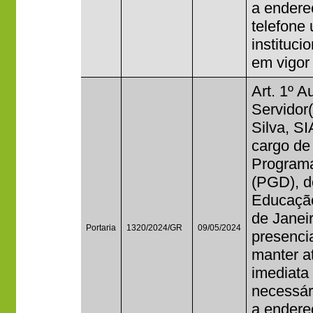
a endere
telefone
institucio
em vigor
Art. 1º A
Servidor
Silva, S
cargo de
Program
(PGD), do
Educação
de Janei
Portaria
1320/2024/GR
09/05/2024
presencia
manter a
imediata
necessár
a endere