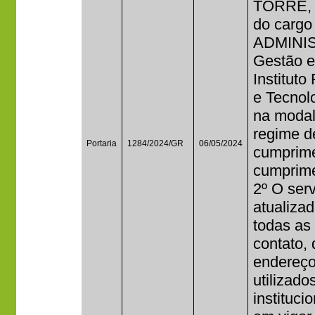
TORRE, 
do carg
ADMINIS
Gestão 
Institut
e Tecnolo
na modal
regime d
Portaria
1284/2024/GR
06/05/2024
cumprime
cumprime
2º O ser
atualizad
todas as
contato,
endereço 
utilizad
institucio