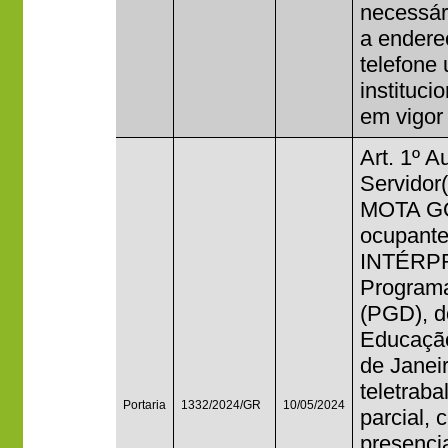
necessár
a endere
telefone
institucio
em vigor
Art. 1º A
Servido
MOTA GO
ocupant
INTÉRPR
Program
(PGD), do
Educação
de Janei
teletrab
Portaria
1332/2024/GR
10/05/2024
parcial,
presenci