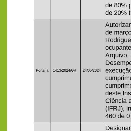
de 80% p
de 20% t
Autorizar
de março
Rodrigue
ocupante
Arquivo,
Desempe
execução
Portaria
1413/2024/GR
24/05/2024
cumprime
cumprime
deste In
Ciência 
(IFRJ), i
460 de 0
Designar