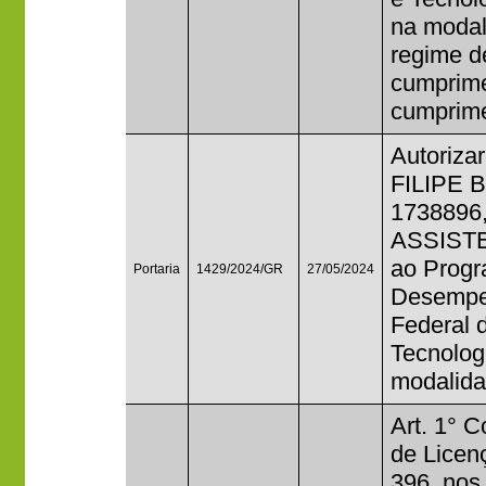
na modal
regime d
cumprime
cumprime
Autorizar
FILIPE 
1738896,
ASSIST
ao Progr
Portaria
1429/2024/GR
27/05/2024
Desempen
Federal 
Tecnolog
modalida
Art. 1° C
de Licen
396, nos 