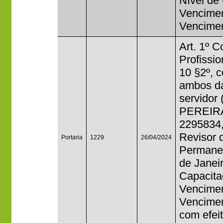
Nível de
Vencimen
Venciment
Art. 1º 
Profissi
10 §2º, 
ambos da
servido
PEREIRA,
2295834,
Revisor 
Portaria
1229
26/04/2024
Permanen
de Janei
Capacita
Vencimen
Vencimen
com efeit