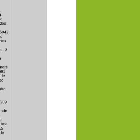
a
g.
de
 dos
45942
ão
anca
... 3
n
andre
691
 de
do
ndro
1209
hado
o
o
 Lima
15
 de