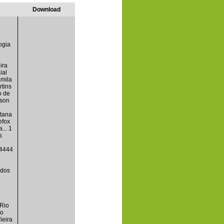
Download
ogia
ira
ial
amila
tins
o de
dson
tana
efox
... 1
s
64444
 dos
 Rio
ro
ieira