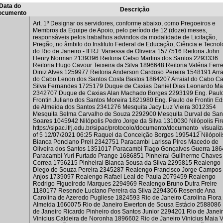
Data do
Descrição
ocumento
Art. 1º Designar os servidores, conforme abaixo, como Pregoeiros e
Membros da Equipe de Apoio, pelo período de 12 (doze) meses,
responsáveis pelos trabalhos advindos da modalidade de Licitação,
Pregão, no âmbito do Instituto Federal de Educação, Ciência e Tecnol
do Rio de Janeiro - IFRJ: Vanessa de Oliveira 1577516 Reitoria John
Henry Norman 2139396 Reitoria Celso Martins dos Santos 2293336
Reitoria Hugo Cavour Teixeira da Silva 1896648 Reitoria Valéria Ferre
Diniz Alves 1259977 Reitoria Anderson Cardoso Pereira 1548191 Arra
do Cabo Lenon dos Santos Costa Bastos 1864207 Arraial do Cabo C
Silva Fernandes 1725179 Duque de Caxias Daniel Dias Leonardo Mar
2342707 Duque de Caxias Alan Machado Borges 2293199 Eng. Paul
Frontin Juliano dos Santos Moreira 1821980 Eng. Paulo de Frontin E
de Almeida dos Santos 2341276 Mesquita Jacy Luz Vieira 3012354
Mesquita Selma Carvalho de Souza 2292900 Mesquita Durval de San
Soares 1045942 Nilópolis Pedro Jorge da Silva 1310030 Nilópolis Fir
https://sipac.ifrj.edu.br/sipac/protocolo/documento/documento_visualiza
of 5 12/07/2021 06:25 Raquel da Conceição Borges 1995412 Nilópoli
Bianca Ponciano Prell 2342751 Paracambi Larissa Pires Macedo de
Oliveira dos Santos 1351017 Paracambi Tiago Gonçalves Guerra 18
Paracambi Yuri Furtado Prange 1686851 Pinheiral Guilherme Chaves
Correa 1756215 Pinheiral Bianca Sousa da Silva 2295815 Realengo
Diego de Souza Pereira 2345287 Realengo Francisco Jorge Campos
Anjos 1739097 Realengo Rafael Leal de Paula 2079459 Realengo
Rodrigo Figueiredo Marques 2294969 Realengo Bruno Dutra Freire
1180177 Resende Luciano Pereira da Silva 2294306 Resende Ana
Carolina de Azeredo Pugliese 1824593 Rio de Janeiro Carolina Flora
Almeida 1660075 Rio de Janeiro Ewerton de Sousa Estácio 2588086
de Janeiro Ricardo Pinheiro dos Santos Junior 2294201 Rio de Janei
Vinicius Caldeira de Noronha 1896602 Rio de Janeiro Vinicius Maia V