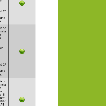
PE
t. 2º
adas
a.
is do
ência
e
o
aes
E
t. 2º
adas
a.
is do
ência
o
se
 II -
nte;
03487
IAPE