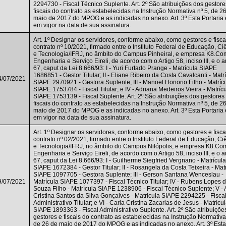
2294730 - Fiscal Técnico Suplente. Art. 2º São atribuições dos gestore
fiscais do contrato as estabelecidas na Instrução Normativa nº 5, de 2
maio de 2017 do MPOG e as indicadas no anexo. Art. 3º Esta Portaria 
em vigor na data de sua assinatura.
Art. 1º Designar os servidores, conforme abaixo, como gestores e fisca
contrato nº 10/2021, firmado entre o Instituto Federal de Educação, Ci
e Tecnologia/IFRJ, no âmbito do Campus Pinheiral, e empresa K8.Co
Engenharia e Serviço Eireli, de acordo com o Artigo 58, inciso III, e o a
67, caput da Lei 8.666/93: I - Yuri Furtado Prange - Matrícula SIAPE
1686851 - Gestor Titular; II - Eliane Ribeiro da Costa Cavalcanti - Matr
4/07/2021
SIAPE 2970921 - Gestora Suplente; III - Manoel Honorio Filho - Matríc
SIAPE 1753784 - Fiscal Titular; e IV - Adriana Medeiros Vieira - Matríc
SIAPE 1753139 - Fiscal Suplente. Art. 2º São atribuições dos gestores
fiscais do contrato as estabelecidas na Instrução Normativa nº 5, de 2
maio de 2017 do MPOG e as indicadas no anexo. Art. 3º Esta Portaria 
em vigor na data de sua assinatura.
Art. 1º Designar os servidores, conforme abaixo, como gestores e fisca
contrato nº 02/2021, firmado entre o Instituto Federal de Educação, Ci
e Tecnologia/IFRJ, no âmbito do Campus Nilópolis, e empresa K8.Co
Engenharia e Serviço Eireli, de acordo com o Artigo 58, inciso III, e o a
67, caput da Lei 8.666/93: I - Guilherme Siegfried Vergnano - Matrícula
SIAPE 1672384 - Gestor Titular; II - Rosangela da Costa Teixeira - Mat
SIAPE 1097705 - Gestora Suplente; III - Gerson Santana Wenceslau -
9/07/2021
Matrícula SIAPE 1077397 - Fiscal Técnico Titular; IV - Rubens Lopes 
Souza Filho - Matrícula SIAPE 1238906 - Fiscal Técnico Suplente; V - 
Cristina Santos da Silva Gonçalves - Matricula SIAPE 2294225 - Fisca
Administrativo Titular; e VI - Carla Cristina Zacarias de Jesus - Matrícu
SIAPE 1893363 - Fiscal Administrativo Suplente. Art. 2º São atribuiçõe
gestores e fiscais do contrato as estabelecidas na Instrução Normativa
de 26 de maio de 2017 do MPOG e as indicadas no anexo. Art. 3º Esta