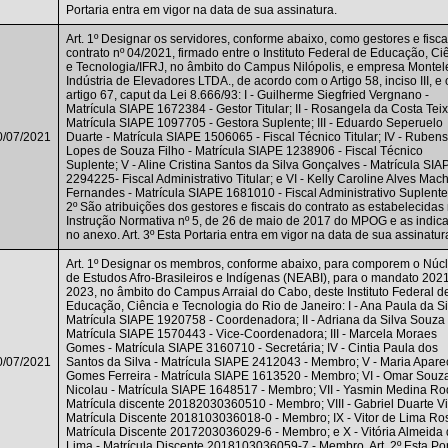
Portaria entra em vigor na data de sua assinatura.
Art. 1º Designar os servidores, conforme abaixo, como gestores e fisca
contrato nº 04/2021, firmado entre o Instituto Federal de Educação, Ci
e Tecnologia/IFRJ, no âmbito do Campus Nilópolis, e empresa Montel
Indústria de Elevadores LTDA., de acordo com o Artigo 58, inciso III, e 
artigo 67, caput da Lei 8.666/93: I - Guilherme Siegfried Vergnano -
Matrícula SIAPE 1672384 - Gestor Titular; II - Rosangela da Costa Teix
Matrícula SIAPE 1097705 - Gestora Suplente; III - Eduardo Seperuelo
0/07/2021
Duarte - Matrícula SIAPE 1506065 - Fiscal Técnico Titular; IV - Rubens
Lopes de Souza Filho - Matrícula SIAPE 1238906 - Fiscal Técnico
Suplente; V - Aline Cristina Santos da Silva Gonçalves - Matrícula SIA
2294225- Fiscal Administrativo Titular; e VI - Kelly Caroline Alves Ma
Fernandes - Matrícula SIAPE 1681010 - Fiscal Administrativo Suplente.
2º São atribuições dos gestores e fiscais do contrato as estabelecidas
Instrução Normativa nº 5, de 26 de maio de 2017 do MPOG e as indic
no anexo. Art. 3º Esta Portaria entra em vigor na data de sua assinatur
Art. 1º Designar os membros, conforme abaixo, para comporem o Núc
de Estudos Afro-Brasileiros e Indígenas (NEABI), para o mandato 202
2023, no âmbito do Campus Arraial do Cabo, deste Instituto Federal d
Educação, Ciência e Tecnologia do Rio de Janeiro: I - Ana Paula da Si
Matrícula SIAPE 1920758 - Coordenadora; II - Adriana da Silva Souza 
Matrícula SIAPE 1570443 - Vice-Coordenadora; III - Marcela Moraes
Gomes - Matrícula SIAPE 3160710 - Secretária; IV - Cintia Paula dos
0/07/2021
Santos da Silva - Matrícula SIAPE 2412043 - Membro; V - Maria Apare
Gomes Ferreira - Matrícula SIAPE 1613520 - Membro; VI - Omar Souz
Nicolau - Matrícula SIAPE 1648517 - Membro; VII - Yasmin Medina Ro
Matrícula discente 20182030360510 - Membro; VIII - Gabriel Duarte Vil
Matrícula Discente 2018103036018-0 - Membro; IX - Vitor de Lima Ros
Matrícula Discente 2017203036029-6 - Membro; e X - Vitória Almeida
Lima - Matrícula Discente 2018103036059-7 - Membro. Art. 2º Esta Por