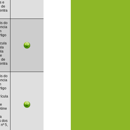
s e
6 de
entra
is do
ência
m
rtigo
ícula
ula
ula
 e
6 de
entra
is do
ência
m
rtigo
rícula
de
Aline
l
la
s dos
 nº 5,