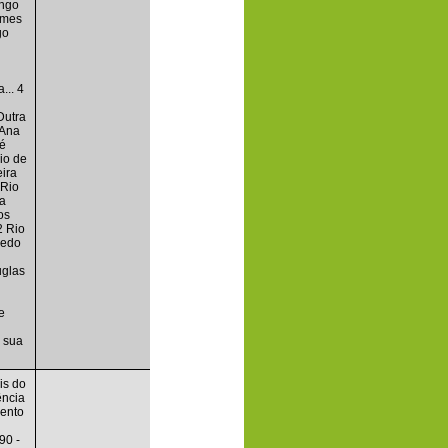
engo
omes
go
... 4
Dutra
 Ana
té
io de
eira
 Rio
ra
os
2 Rio
vedo
uglas
e
e sua
is do
ência
mento
90 -