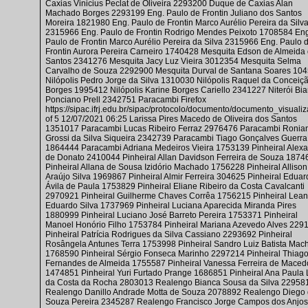
Caxias Vinicius Peclat de Oliveira 2293200 Duque de Caxias Alan
Machado Borges 2293199 Eng. Paulo de Frontin Juliano dos Santos
Moreira 1821980 Eng. Paulo de Frontin Marco Aurélio Pereira da Silv
2315966 Eng. Paulo de Frontin Rodrigo Mendes Peixoto 1708584 En
Paulo de Frontin Marco Aurélio Pereira da Silva 2315966 Eng. Paulo 
Frontin Aurora Pereira Carneiro 1740428 Mesquita Edson de Almeida
Santos 2341276 Mesquita Jacy Luz Vieira 3012354 Mesquita Selma
Carvalho de Souza 2292900 Mesquita Durval de Santana Soares 10
Nilópolis Pedro Jorge da Silva 1310030 Nilópolis Raquel da Conceiç
Borges 1995412 Nilópolis Karine Borges Cariello 2341227 Niterói Bi
Ponciano Prell 2342751 Paracambi Firefox
https://sipac.ifrj.edu.br/sipac/protocolo/documento/documento_visualiza
of 5 12/07/2021 06:25 Larissa Pires Macedo de Oliveira dos Santos
1351017 Paracambi Lucas Ribeiro Ferraz 2976476 Paracambi Ronia
Grossi da Silva Siqueira 2342739 Paracambi Tiago Gonçalves Guerra
1864444 Paracambi Adriana Medeiros Vieira 1753139 Pinheiral Alex
de Donato 2410044 Pinheiral Allan Davidson Ferreira de Souza 1874
Pinheiral Allana de Sousa Izidório Machado 1756228 Pinheiral Allison
Araújo Silva 1969867 Pinheiral Almir Ferreira 304625 Pinheiral Eduar
Ávila de Paula 1753829 Pinheiral Eliane Ribeiro da Costa Cavalcanti
2970921 Pinheiral Guilherme Chaves Corrêa 1756215 Pinheiral Lea
Eduardo Silva 1737969 Pinheiral Luciana Aparecida Miranda Pires
1880999 Pinheiral Luciano José Barreto Pereira 1753371 Pinheiral
Manoel Honório Filho 1753784 Pinheiral Mariana Azevedo Alves 229
Pinheiral Patrícia Rodrigues da Silva Cassiano 2293692 Pinheiral
Rosângela Antunes Terra 1753998 Pinheiral Sandro Luiz Batista Mac
1768590 Pinheiral Sérgio Fonseca Marinho 2297214 Pinheiral Thiag
Fernandes de Almeida 1755587 Pinheiral Vanessa Ferreira de Maced
1474851 Pinheiral Yuri Furtado Prange 1686851 Pinheiral Ana Paula
da Costa da Rocha 2803013 Realengo Bianca Sousa da Silva 22958
Realengo Danillo Andrade Motta de Souza 2078892 Realengo Diego
Souza Pereira 2345287 Realengo Francisco Jorge Campos dos Anjos