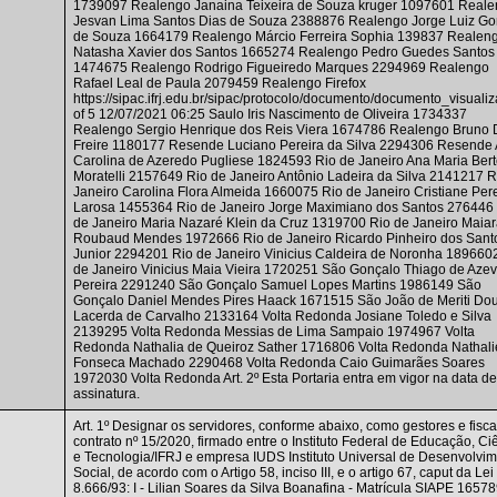
1739097 Realengo Janaina Teixeira de Souza kruger 1097601 Real
Jesvan Lima Santos Dias de Souza 2388876 Realengo Jorge Luiz G
de Souza 1664179 Realengo Márcio Ferreira Sophia 139837 Realen
Natasha Xavier dos Santos 1665274 Realengo Pedro Guedes Santos
1474675 Realengo Rodrigo Figueiredo Marques 2294969 Realengo
Rafael Leal de Paula 2079459 Realengo Firefox
https://sipac.ifrj.edu.br/sipac/protocolo/documento/documento_visualiza
of 5 12/07/2021 06:25 Saulo Iris Nascimento de Oliveira 1734337
Realengo Sergio Henrique dos Reis Viera 1674786 Realengo Bruno 
Freire 1180177 Resende Luciano Pereira da Silva 2294306 Resende
Carolina de Azeredo Pugliese 1824593 Rio de Janeiro Ana Maria Ber
Moratelli 2157649 Rio de Janeiro Antônio Ladeira da Silva 2141217 R
Janeiro Carolina Flora Almeida 1660075 Rio de Janeiro Cristiane Per
Larosa 1455364 Rio de Janeiro Jorge Maximiano dos Santos 276446
de Janeiro Maria Nazaré Klein da Cruz 1319700 Rio de Janeiro Maia
Roubaud Mendes 1972666 Rio de Janeiro Ricardo Pinheiro dos Sant
Junior 2294201 Rio de Janeiro Vinicius Caldeira de Noronha 189660
de Janeiro Vinicius Maia Vieira 1720251 São Gonçalo Thiago de Aze
Pereira 2291240 São Gonçalo Samuel Lopes Martins 1986149 São
Gonçalo Daniel Mendes Pires Haack 1671515 São João de Meriti Do
Lacerda de Carvalho 2133164 Volta Redonda Josiane Toledo e Silva
2139295 Volta Redonda Messias de Lima Sampaio 1974967 Volta
Redonda Nathalia de Queiroz Sather 1716806 Volta Redonda Nathali
Fonseca Machado 2290468 Volta Redonda Caio Guimarães Soares
1972030 Volta Redonda Art. 2º Esta Portaria entra em vigor na data d
assinatura.
Art. 1º Designar os servidores, conforme abaixo, como gestores e fisca
contrato nº 15/2020, firmado entre o Instituto Federal de Educação, Ci
e Tecnologia/IFRJ e empresa IUDS Instituto Universal de Desenvolvi
Social, de acordo com o Artigo 58, inciso III, e o artigo 67, caput da Lei
8.666/93: I - Lilian Soares da Silva Boanafina - Matrícula SIAPE 16578