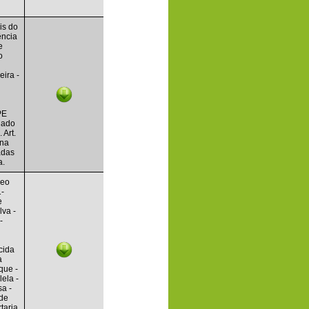
is do
ência
e
o
eira -
PE
chado
 Art.
 na
adas
a.
leo
1-
e
lva -
-
cida
a
que -
ela -
a -
 de
taria