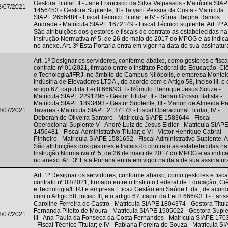
Gestora Titular; II - Jane Francisco da Silva Valpassos - Matrícula SIA
8/07/2021
1456453 - Gestora Suplente; III - Tatyani Pessoa da Costa - Matrícula
SIAPE 2656484 - Fiscal Técnico Titular; e IV - Sônia Regina Ramos
Andrade - Matrícula SIAPE 1672149 - Fiscal Técnico suplente. Art. 2º Ar
São atribuições dos gestores e fiscais do contrato as estabelecidas na
Instrução Normativa nº 5, de 26 de maio de 2017 do MPOG e as indic
no anexo. Art. 3º Esta Portaria entra em vigor na data de sua assinatur
Art. 1º Designar os servidores, conforme abaixo, como gestores e fisca
contrato nº 01/2021, firmado entre o Instituto Federal de Educação, Ci
e Tecnologia/IFRJ, no âmbito do Campus Nilópolis, e empresa Montel
Indústria de Elevadores LTDA., de acordo com o Artigo 58, inciso III, e 
artigo 67, caput da Lei 8.666/93: I - Rômulo Henrique Jesus Souza -
Matrícula SIAPE 2291295 - Gestor Titular; II - Renan Grosso Batista -
Matrícula SIAPE 1893493 - Gestor Suplente; III - Marlon de Almeida P
8/07/2021
Tavares - Matrícula SIAPE 2137178 - Fiscal Operacional Titular; IV -
Deborah de Oliveira Santoro - Matrícula SIAPE 1583644 - Fiscal
Operacional Suplente V - André Luiz de Jesus Eidler - Matrícula SIAP
1456481 - Fiscal Administrativo Titular; e VI - Victor Henrique Cabral
Pinheiro - Matrícula SIAPE 1581692 - Fiscal Administrativo Suplente. Ar
São atribuições dos gestores e fiscais do contrato as estabelecidas na
Instrução Normativa nº 5, de 26 de maio de 2017 do MPOG e as indic
no anexo. Art. 3º Esta Portaria entra em vigor na data de sua assinatur
Art. 1º Designar os servidores, conforme abaixo, como gestores e fisca
contrato nº 03/2021, firmado entre o Instituto Federal de Educação, Ci
e Tecnologia/IFRJ e empresa Eficaz Gestão em Saúde Ltda., de acord
com o Artigo 58, inciso III, e o artigo 67, caput da Lei 8.666/93: I - Laris
Caroline Ferreira de Castro - Matrícula SIAPE 1804374 - Gestora Titular;
Fernanda Pilotto de Moura - Matrícula SIAPE 1905022 - Gestora Suple
8/07/2021
III - Ana Paula da Fonseca da Costa Fernandes - Matrícula SIAPE 17
- Fiscal Técnico Titular; e IV - Fabiana Pereira de Souza - Matrícula S