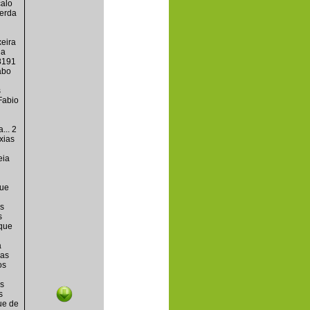
alo
cerda
xeira
ia
8191
abo
s
Fabio
... 2
xias
eia
que
s
s
que
a
ias
os
s
s
ue de