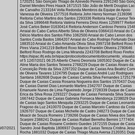
1720251 São Gonçalo Thiago de Azevedo Pereira 2291240 São Gonç
Daniel Mendes Pires Haack 1671515 São João de Meriti Douglas La
de Carvalho 2133164 Volta Redonda Membros da Equipe de Apoio
Vanessa de Oliveira 1577516 Reitoria John Henry Norman 2139396
Reitoria Celso Martins dos Santos 2293336 Reitoria Hugo Cavour Tei
da Silva 1896648 Reitoria Valéria Ferreira Diniz Alves 1259977 Reitor
José Carlos Beker 01630414 Reitoria Anderson Cardoso Pereira 154
Arraial do Cabo Carlos Alberto Silva de Oliveira 0366410 Arraial do C
Délcio Martins dos Santos Filho 1062500 Arraial do Cabo Lenon dos
Santos Costa Bastos 1864207 Arraial do Cabo Rodrigo Fortunato Dia
1883510 Arraial do Cabo Amanda Olivia Silva 2997158 Belford Roxo 
Pires Viana 2341219 Belford Roxo Marcio Franklin Oliveira 2780646
Belford Roxo Rodrigo de Lima Miranda 2243708 Belford Roxo Firefox
https://sipac.ifrj.edu.br/sipac/protocolo/documento/documento_visualiza
of 5 12/07/2021 06:25 Alberto Chenú Deorsola 1605302 Duque de Ca
Aline Maria dos Santos Teixeira 2768229 Duque de Caxias Álvaro da
Conceição Pinto da Silva 2297202 Duque de Caxias Ana Beatriz Corr
de Oliveira Tavares 1224795 Duque de Caxias André Luiz Rodrigues
Santana 1682608 Duque de Caxias Camila Silva Fernandes 1725179
Duque de Caxias Cassia Rosania Nogueira dos Santos 1570437 Du
de Caxias Daniel Dias Leonardo Martins 2342707 Duque de Caxias
Emanuele Nunes de Lima Figueiredo Jorge 2728339 Duque de Caxia
Erica da Silva Rosa 2293227 Duque de Caxias Fernanda Silva Soare
1667442 Duque de Caxias Gabriela Fonseca Mendonça 2238029 Du
de Caxias Iago Santos Mesquita 2293225 Duque de Caxias Leonardo
Fragoso da Luz 2410070 Duque de Caxias Marcelo Cardoso da Cost
1926707 Duque de Caxias Michelle de Castro 248273 Duque de Cax
Moacir de Souza Romeiro 1739266 Duque de Caxias Nívea dos Sant
Scarpini 2388241 Duque de Caxias Rafael Berrelho Bernini 1777404
Duque de Caxias Rosane Cordeiro Guedes 1672155 Duque de Caxia
8/07/2021
Sandro José Baptista 1806937 Duque de Caxias Tereza Cristina Jesu
Rocha 1881032 Duque de Caxias Thiago Muza Aversa 2120351 Duq