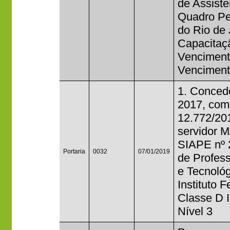
de Assist
Quadro Per
do Rio de 
Capacitaçã
Venciment
Venciment
1. Concede
2017, com 
12.772/20
servidor
SIAPE nº 
Portaria
0032
07/01/2019
de Profess
e Tecnoló
Instituto 
Classe D II
Nível 3