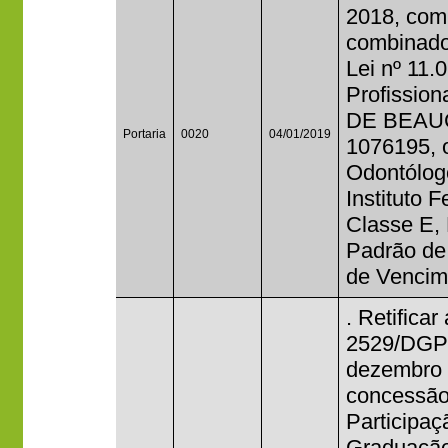
2018, com 
combinado
Lei nº 11.
Profissio
DE BEAUCL
Portaria
0020
04/01/2019
1076195, 
Odontólog
Instituto 
Classe E, 
Padrão de
de Vencim
. Retificar
2529/DGP
dezembro 
concessão
Participa
Graduação