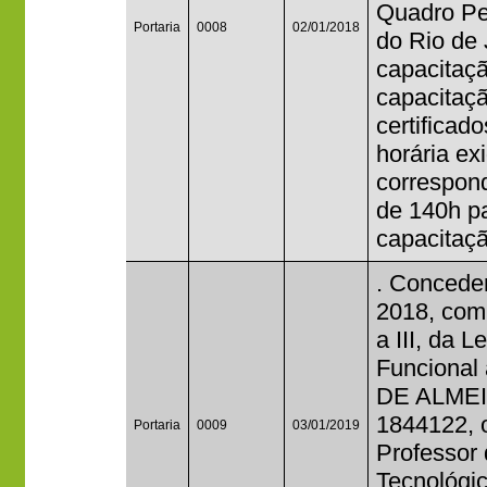
Quadro Per
Portaria
0008
02/01/2018
do Rio de 
capacitaçã
capacitaçã
certificad
horária ex
correspond
de 140h p
capacitaçã
. Conceder
2018, com 
a III, da 
Funciona
DE ALMEI
1844122, 
Portaria
0009
03/01/2019
Professor 
Tecnológi