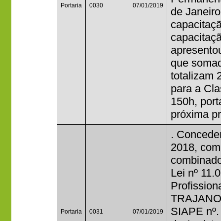
Portaria
0030
07/01/2019
de Janeiro
capacitaçã
capacitação
apresentou
que somado
totalizam 
para a Cla
150h, port
próxima pr
. Conceder
2018, com 
combinado
Lei nº 11.
Profissio
TRAJANO 
SIAPE nº.
Portaria
0031
07/01/2019