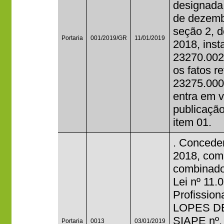
designada 
de dezemb
seção 2, d
Portaria
001/2019/GR
11/01/2019
2018, inst
23270.002
os fatos r
23275.000
entra em v
publicação
item 01.
. Conceder
2018, com 
combinado
Lei nº 11.
Profissio
LOPES DE
SIAPE nº.
Portaria
0013
03/01/2019