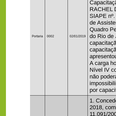
Capacitaçã
RACHEL D
SIAPE nº.
de Assist
Quadro Per
do Rio de 
Portaria
0002
02/01/2019
capacitaçã
capacitaçã
apresentou
A carga ho
Nível IV c
não poderá
impossibi
por capaci
1. Concede
2018, com 
11.091/20