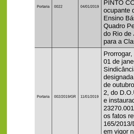
PINTO CO
Portaria
0022
04/01/2019
ocupante 
Ensino Bás
Quadro Per
do Rio de 
para a Cla
Prorrogar, 
01 de jane
Sindicânci
designada 
de outubro
2, do D.O.
Portaria
002/2019/GR
11/01/2019
e instaura
23270.001
os fatos 
165/2013/
em vigor n