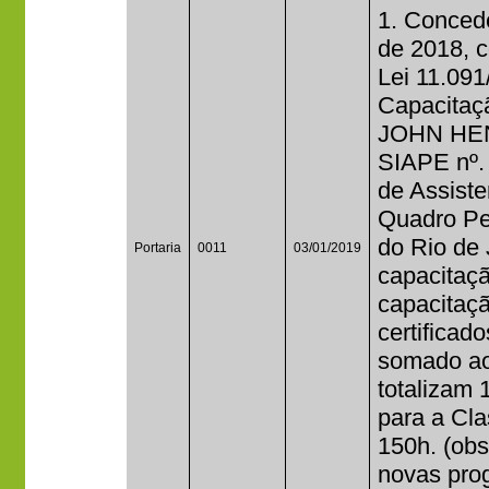
1. Concede
de 2018, c
Lei 11.091
Capacitaçã
JOHN HEN
SIAPE nº.
de Assist
Quadro Per
do Rio de 
Portaria
0011
03/01/2019
capacitaçã
capacitaçã
certificad
somado ao 
totalizam 
para a Cla
150h. (obs
novas prog