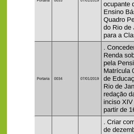
Portaria
0033
07/01/2019
ocupante 
Ensino Bás
Quadro Per
do Rio de 
para a Cla
. Concede
Renda sob
pela Pensi
Matrícula 
de Educaç
Portaria
0034
07/01/2019
Rio de Jan
redação da
inciso XIV 
partir de 
. Criar co
de dezemb