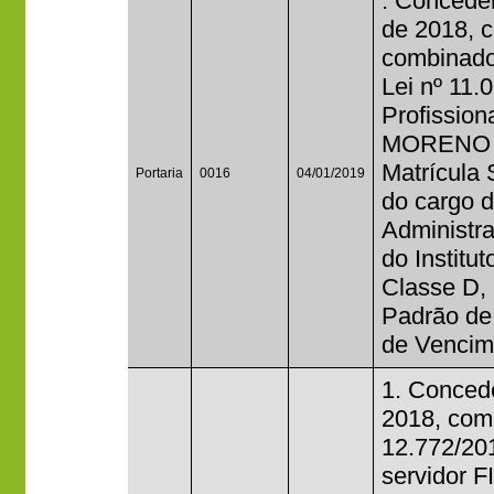
. Conceder
de 2018, c
combinado
Lei nº 11.
Profissio
MORENO 
Matrícula
Portaria
0016
04/01/2019
do cargo 
Administr
do Institu
Classe D, 
Padrão de
de Vencim
1. Concede
2018, com 
12.772/20
servidor