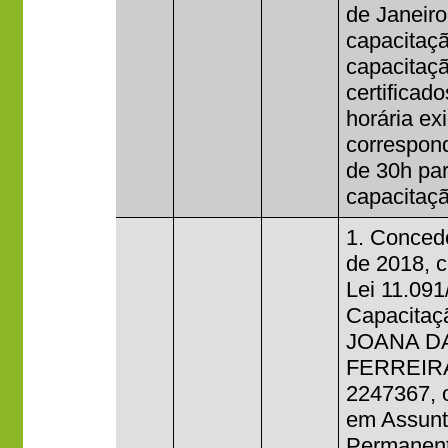
de Janeiro
capacitaçã
capacitaçã
certificad
horária ex
correspond
de 30h par
capacitaçã
1. Concede
de 2018, c
Lei 11.091
Capacitaçã
JOANA D
FERREIRA,
2247367, 
em Assunt
Permanente