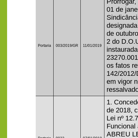
Prorrogar, 
01 de jane
Sindicânci
designada 
de outubro
2 do D.O.U
Portaria
003/2019/GR
11/01/2019
instaurada
23270.001
os fatos 
142/2012/
em vigor n
ressalvado
1. Concede
de 2018, c
Lei nº 12.
Funciona
ABREU LE