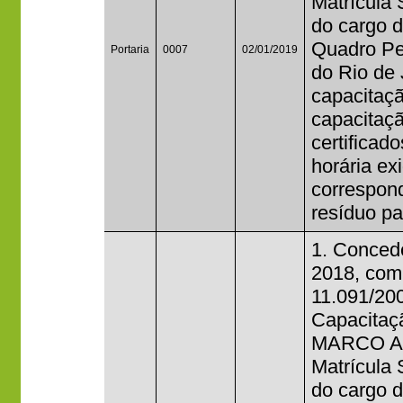
Matrícula
do cargo d
Quadro Per
Portaria
0007
02/01/2019
do Rio de 
capacitaçã
capacitaçã
certificad
horária ex
correspond
resíduo pa
1. Concede
2018, com 
11.091/20
Capacitaçã
MARCO AU
Matrícula
do cargo d