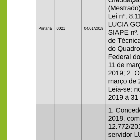
(Mestrado)
Lei nº. 8.
LUCIA GO
Portaria
0021
04/01/2019
SIAPE nº.
de Técnic
do Quadro
Federal do
11 de març
2019; 2. O
março de 2
Leia-se: n
2019 à 31 
1. Concede
2018, com 
12.772/20
servidor