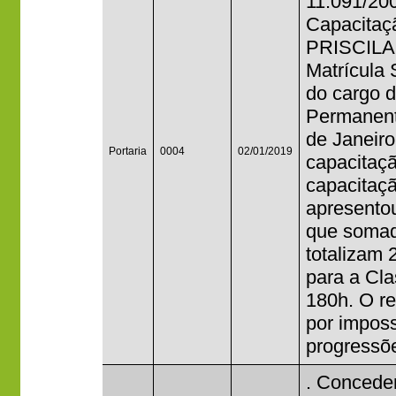
11.091/20
Capacitaçã
PRISCILA
Matrícula
do cargo 
Permanente
de Janeiro
Portaria
0004
02/01/2019
capacitaçã
capacitaçã
apresentou
que somado
totalizam 
para a Cla
180h. O re
por imposs
progressõe
. Conceder